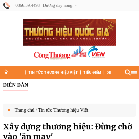
0866.59.4498
Đường dây nóng:
TIN TỨC THƯƠNG HIỆU VIỆT
TIÊU ĐIỂM
DIỄN ĐÀN
HỒ S
DIỄN ĐÀN
Trang chủ
/
Tin tức Thương hiệu Việt
Xây dựng thương hiệu: Đừng chờ
vào 'ăn may'