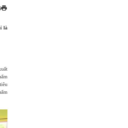
ỉ là
uất
phẩm
tiêu
phẩm