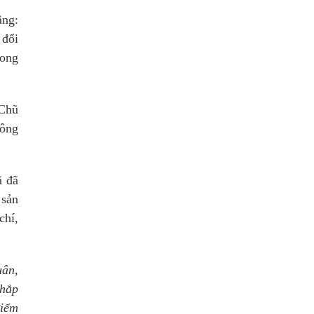
ằng:
 đổi
rong
 Chũ
hông
ã đã
 sản
chí,
uân,
chắp
điểm