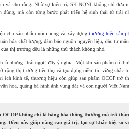
 và cho rằng: Nhờ sự kiên trì, SK NONI không chỉ đưa 
dùng, mà còn từng bước phát triển hệ sinh thái từ trái n
hiệu cho sản phẩm nói chung và xây dựng
thương hiệu sản 
huẩn hóa chất lượng, đảm bảo nguồn nguyên liệu, đầu tư mẫ
 của thị trường đều là những thử thách không nhỏ.
nh là những “trái ngọt” đầy ý nghĩa. Một khi sản phẩm có th
 mở rộng thị trường tiêu thụ và tạo dựng niềm tin vững chắc t
ợi ích kinh tế, thương hiệu còn giúp sản phẩm OCOP trở t
 văn hóa, quảng bá hình ảnh vùng đất và con người Việt Nam
m OCOP không chỉ là hàng hóa thông thường mà trở thà
g. Điều này giúp nâng cao giá trị, tạo sự khác biệt so v