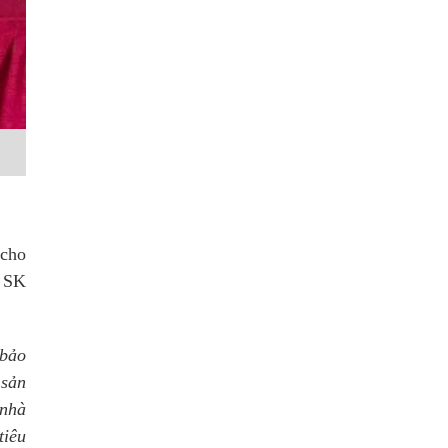
 cho
y SK
 bảo
 sản
 nhà
tiêu