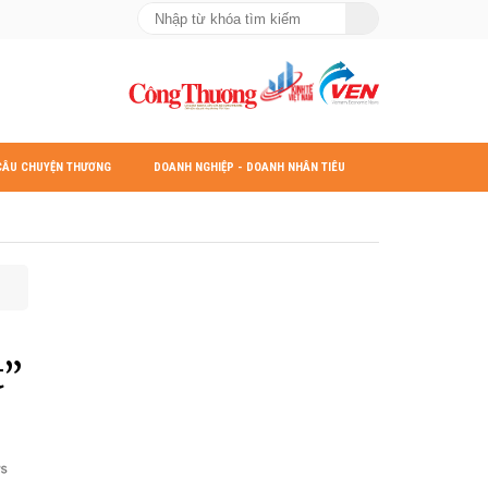
CÂU CHUYỆN THƯƠNG
DOANH NGHIỆP - DOANH NHÂN TIÊU
HIỆU
BIỂU
t”