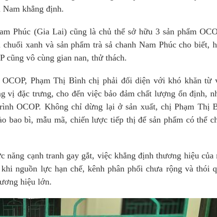
n Nam khẳng định.
Nam Phúc (Gia Lai) cũng là chủ thể sở hữu 3 sản phẩm OC
a chuối xanh và sản phẩm trà sả chanh Nam Phúc cho biết, 
cũng vô cùng gian nan, thử thách.
 OCOP, Phạm Thị Bình chị phải đối diện với khó khăn từ 
ng vị đặc trưng, cho đến việc bảo đảm chất lượng ổn định, 
trình OCOP. Không chỉ dừng lại ở sản xuất, chị Phạm Thị 
ào bao bì, mẫu mã, chiến lược tiếp thị để sản phẩm có thể c
ức năng cạnh tranh gay gắt, việc khẳng định thương hiệu của
hi nguồn lực hạn chế, kênh phân phối chưa rộng và thói 
hương hiệu lớn.