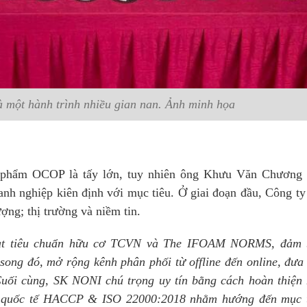
một hành trình nhiều gian nan. Ảnh minh họa
 phẩm OCOP là tấy lớn, tuy nhiên ông Khưu Văn Chương
anh nghiệp kiên định với mục tiêu. Ở giai đoạn đầu, Công t
ượng; thị trường và niềm tin.
 đạt tiêu chuẩn hữu cơ TCVN và The IFOAM NORMS, đảm
song đó, mở rộng kênh phân phối từ offline đến online, đưa
Cuối cùng, SK NONI chú trọng uy tín bằng cách hoàn thiện
 quốc tế HACCP & ISO 22000:2018 nhằm hướng đến mục 