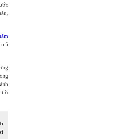
nước
hàu,
phẩm
u mã
ương
rong
hành
 tới
nh
ới