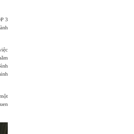
OP 3
hành
việc
nhằm
Bình
hinh
 một
quen