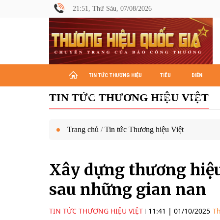
21:51, Thứ Sáu, 07/08/2026
TIN TỨC THƯƠNG HIỆU
TIÊU
DIỄN
TIN TỨC THƯƠNG HIỆU VIỆT
VIỆT
ĐIỂM
ĐÀN
Trang chủ
/
Tin tức Thương hiệu Việt
Xây dựng thương hiệu
sau những gian nan
TIN TỨC THƯƠNG HIỆU VIỆT
11:41
|
01/10/2025
Th