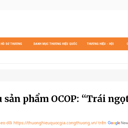
HỒ SƠ THƯƠNG
DANH MỤC THƯƠNG HIỆU QUỐC
THƯƠNG HIỆU - HỘI
HIỆU
GIA
NHẬP
 sản phẩm OCOP: “Trái ngọ
eo dõi https://thuonghieuquocgia.congthuong.vn/ trên