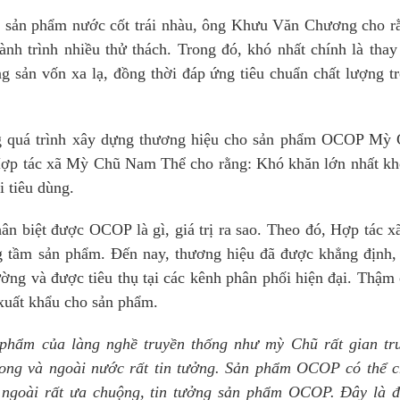
o sản phẩm nước cốt trái nhàu, ông Khưu Văn Chương cho r
ành trình nhiều thử thách. Trong đó, khó nhất chính là thay
g sản vốn xa lạ, đồng thời đáp ứng tiêu chuẩn chất lượng t
ng quá trình xây dựng thương hiệu cho sản phẩm OCOP Mỳ
p tác xã Mỳ Chũ Nam Thể cho rằng: Khó khăn lớn nhất k
 tiêu dùng.
n biệt được OCOP là gì, giá trị ra sao. Theo đó, Hợp tác x
g tầm sản phẩm. Đến nay, thương hiệu đã được khẳng định,
ờng và được tiêu thụ tại các kênh phân phối hiện đại. Thậm 
xuất khẩu cho sản phẩm.
n phẩm của làng nghề truyền thống như mỳ Chũ rất gian tr
trong và ngoài nước rất tin tưởng. Sản phẩm OCOP có thể 
 ngoài rất ưa chuộng, tin tưởng sản phẩm OCOP. Đây là 