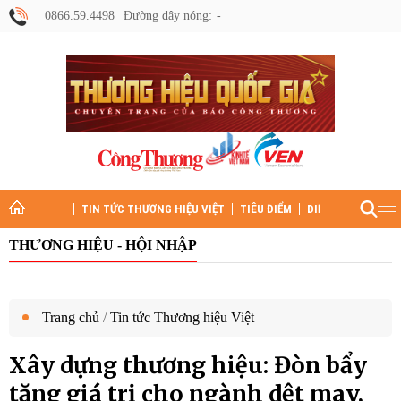
0866.59.4498
Đường dây nóng:
TIN TỨC THƯƠNG HIỆU VIỆT
TIÊU ĐIỂM
DIỄN ĐÀN
HỒ S
THƯƠNG HIỆU - HỘI NHẬP
Trang chủ
/
Tin tức Thương hiệu Việt
Xây dựng thương hiệu: Đòn bẩy
tăng giá trị cho ngành dệt may,