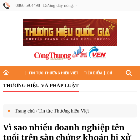
0866.59.4498
Đường dây nóng:
TIN TỨC THƯƠNG HIỆU VIỆT
TIÊU ĐIỂM
DIỄN ĐÀN
HỒ S
THƯƠNG HIỆU VÀ PHÁP LUẬT
Trang chủ
/
Tin tức Thương hiệu Việt
Vì sao nhiều doanh nghiệp tên
tuổi trên sàn chứng khoán bị xử