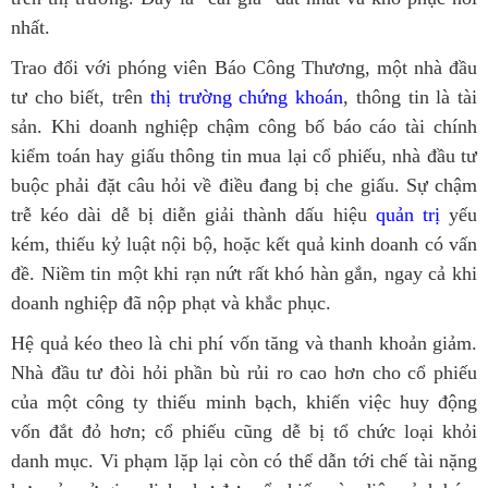
nhất.
Trao đổi với phóng viên Báo Công Thương, một nhà đầu
tư cho biết, trên
thị trường chứng khoán
, thông tin là tài
sản. Khi doanh nghiệp chậm công bố báo cáo tài chính
kiểm toán hay giấu thông tin mua lại cổ phiếu, nhà đầu tư
buộc phải đặt câu hỏi về điều đang bị che giấu. Sự chậm
trễ kéo dài dễ bị diễn giải thành dấu hiệu
quản trị
yếu
kém, thiếu kỷ luật nội bộ, hoặc kết quả kinh doanh có vấn
đề. Niềm tin một khi rạn nứt rất khó hàn gắn, ngay cả khi
doanh nghiệp đã nộp phạt và khắc phục.
Hệ quả kéo theo là chi phí vốn tăng và thanh khoản giảm.
Nhà đầu tư đòi hỏi phần bù rủi ro cao hơn cho cổ phiếu
của một công ty thiếu minh bạch, khiến việc huy động
vốn đắt đỏ hơn; cổ phiếu cũng dễ bị tổ chức loại khỏi
danh mục. Vi phạm lặp lại còn có thể dẫn tới chế tài nặng