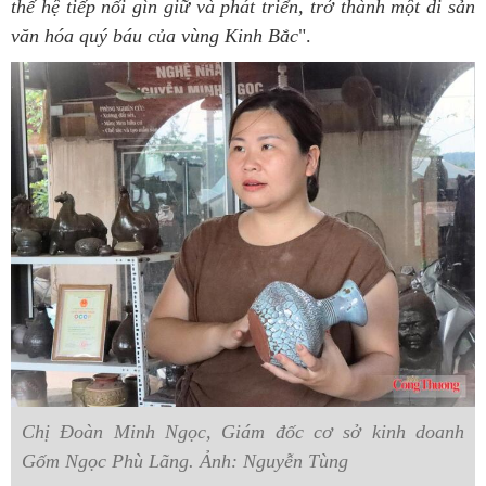
thế hệ tiếp nối gìn giữ và phát triển, trở thành một di sản
văn hóa quý báu của vùng Kinh Bắc
".
Chị Đoàn Minh Ngọc, Giám đốc cơ sở kinh doanh
Gốm Ngọc Phù Lãng. Ảnh: Nguyễn Tùng