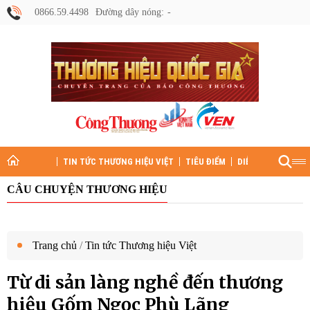
0866.59.4498
Đường dây nóng:
TIN TỨC THƯƠNG HIỆU VIỆT
TIÊU ĐIỂM
DIỄN ĐÀN
HỒ S
CÂU CHUYỆN THƯƠNG HIỆU
Trang chủ
/
Tin tức Thương hiệu Việt
Từ di sản làng nghề đến thương
hiệu Gốm Ngọc Phù Lãng