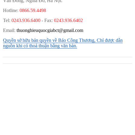
Văn Đồng, Nghĩa Đô, Hà Nội.
Hotline:
0866.59.4498
Tel:
0243.936.6400
- Fax:
0243.936.6402
Email:
thuonghieuquocgiabct@gmail.com
Quyền sở hữu bản quyền về Báo Công Thương, Chỉ được dẫn
nguồn khi có thoả thuận bằng văn bản.