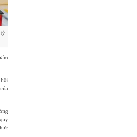
 tỷ
phẩm
 hồi
 của
ường
 quy
thực