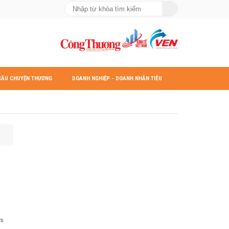
CÂU CHUYỆN THƯƠNG
DOANH NGHIỆP - DOANH NHÂN TIÊU
HIỆU
BIỂU