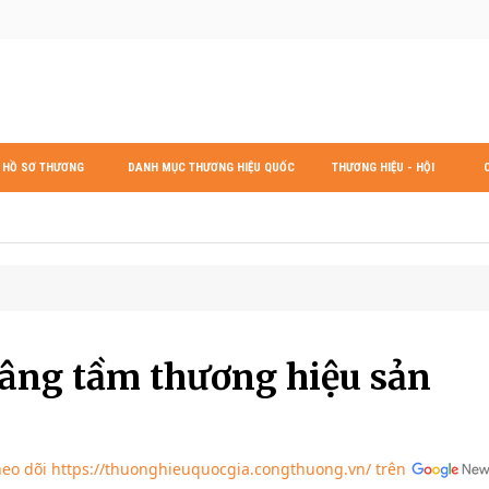
HỒ SƠ THƯƠNG
DANH MỤC THƯƠNG HIỆU QUỐC
THƯƠNG HIỆU - HỘI
HIỆU
GIA
NHẬP
âng tầm thương hiệu sản
eo dõi https://thuonghieuquocgia.congthuong.vn/ trên