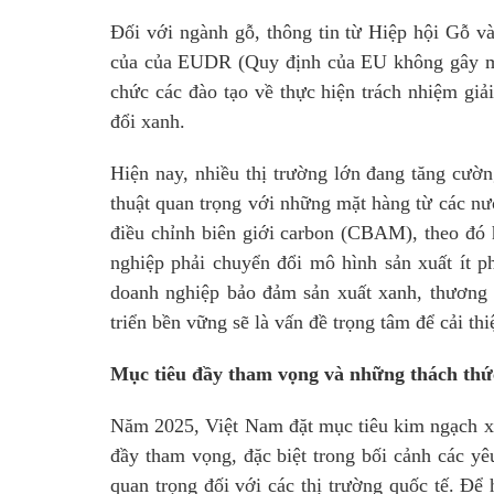
Đối với ngành gỗ, thông tin từ Hiệp hội Gỗ v
của của EUDR (Quy định của EU không gây mất r
chức các đào tạo về thực hiện trách nhiệm g
đổi xanh.
Hiện nay, nhiều thị trường lớn đang tăng cườ
thuật quan trọng với những mặt hàng từ các n
điều chỉnh biên giới carbon (CBAM), theo đó 
nghiệp phải chuyển đổi mô hình sản xuất ít p
doanh nghiệp bảo đảm sản xuất xanh, thương m
triển bền vững sẽ là vấn đề trọng tâm để cải th
Mục tiêu đầy tham vọng và những thách thứ
Năm 2025, Việt Nam đặt mục tiêu kim ngạch xu
đầy tham vọng, đặc biệt trong bối cảnh các yê
quan trọng đối với các thị trường quốc tế. Để