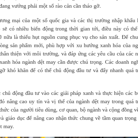
ang vướng phải một số rào cản cần tháo gỡ.
hương mại của một số quốc gia và các thị trường nhập khẩu 
 sẽ có nhiều biến động trong thời gian tới, điều này có thể
 nữa là thiếu hụt nguồn cung phục vụ cho sản xuất. Để ch
 dòng sản phẩm mới, phù hợp với xu hướng xanh hóa của n
 thân thiện với môi trường, và đáp ứng các yêu cầu của các 
c xanh hóa ngành dệt may cần được chú trọng. Các doanh ng
gỡ khó khăn để có thể chủ động đầu tư và đẩy nhanh quá t
c chủ động đầu tư vào các giải pháp xanh và thực hiện các 
đó nâng cao uy tín và vị thế của ngành dệt may trong quá t
 thức của người tiêu dùng, cơ quan, bộ ngành và cộng đồng v
 và giáo dục để nâng cao nhận thức chung về tầm quan trọng
ệt may.