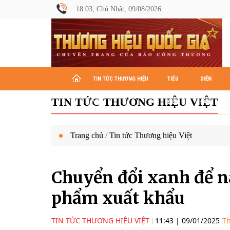
18:03, Chủ Nhật, 09/08/2026
TIN TỨC THƯƠNG HIỆU
TIÊU
DIỄN
TIN TỨC THƯƠNG HIỆU VIỆT
VIỆT
ĐIỂM
ĐÀN
Trang chủ
/
Tin tức Thương hiệu Việt
Chuyển đổi xanh để n
phẩm xuất khẩu
TIN TỨC THƯƠNG HIỆU VIỆT
11:43
|
09/01/2025
Th