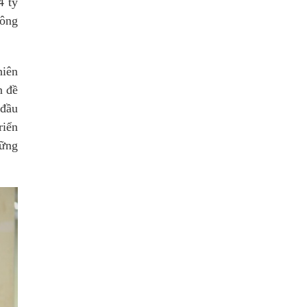
4 tỷ
hông
hiên
n đề
 đầu
riển
vững