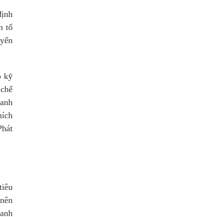
định
 tổ
yển
o kỹ
 chế
oanh
hích
Phát
tiêu
 nên
xanh