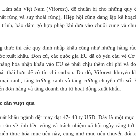
à Lâm sản Việt Nam (Viforest), để chuẩn bị cho những quy 
ừng và suy thoái rừng), Hiệp hội cũng đang lập kế hoạch
iải trình, bảo đảm gỗ hợp pháp khi đưa vào chuỗi cung và chu
ng thực thi các quy định nhập khẩu cũng như những hàng rà
ước xuất khẩu. Đơn cử, các quốc gia EU đã có yêu cầu về Cơ
hàng hóa nhập khẩu vào EU sẽ phải chịu thêm chi phí và d
hát thải hơn để có tín chỉ carbon. Do đó, Viforest khuyến k
ại xanh, tăng trường xanh và tăng cường chuyển đổi số. 
iện đơn hàng và tăng doanh thu từ hoạt động xuất khẩu.
c cần vượt qua
ất khẩu ngành dệt may đạt 47- 48 tỷ USD. Đây là một mục 
u cầu về tính bền vững và trách nhiệm xã hội ngày càng trở
 hiện thực hóa mục tiêu này, cũng như mục tiêu
chuyển đổi 