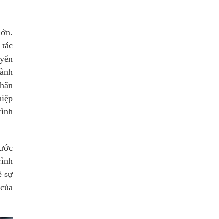
lớn.
 tác
uyển
gành
nhãn
hiệp
rình
bước
rình
ề sự
 của